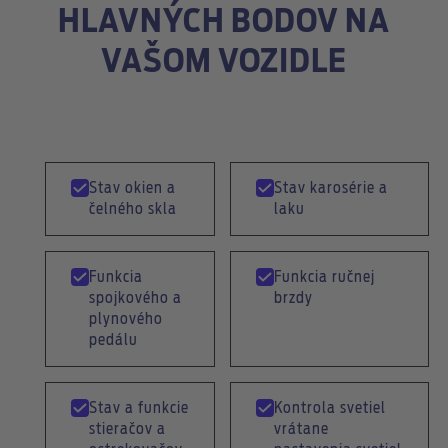
HLAVNÝCH BODOV NA
VAŠOM VOZIDLE
Stav okien a
Stav karosérie a
čelného skla
laku
Funkcia
Funkcia ručnej
spojkového a
brzdy
plynového
pedálu
Stav a funkcie
Kontrola svetiel
stieračov a
vrátane