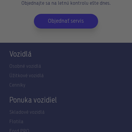
Objednajte sa na letnú kontrolu ešte dnes.
Objednať servis
Vozidlá
Osobné vozidlá
Úžitkové vozidlá
Cenníky
Ponuka vozidiel
Skladové vozidlá
Flotila
Ford PRO