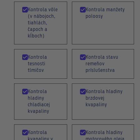
Kontrola vôle
Kontrola manžety
(v nábojoch,
poloosy
tiahlách,
čapoch a
kĺboch)
Kontrola
Kontrola stavu
tesnosti
remeňov
tlmičov
príslušenstva
Kontrola
Kontrola hladiny
hladiny
brzdovej
chladiacej
kvapaliny
kvapaliny
Kontrola
Kontrola hladiny
kvapaliny v
motorového oleja