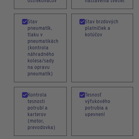
ostrekovačov
nastavenia svetiel
Stav
Stav brzdových
pneumatík,
platničiek a
tlaku v
kotúčov
pneumatikách
(kontrola
náhradného
kolesa/sady
na opravu
pneumatík)
Kontrola
Tesnosť
tesnosti
výfukového
potrubí a
potrubia a
karterov
upevnení
(motor,
prevodovka)